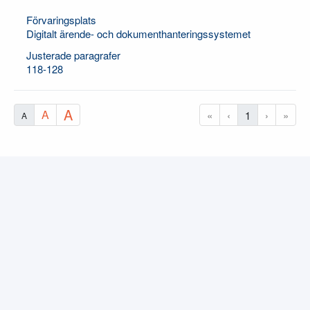
Förvaringsplats
Digitalt ärende- och dokumenthanteringssystemet
Justerade paragrafer
118-128
A
A
«
‹
1
›
»
A