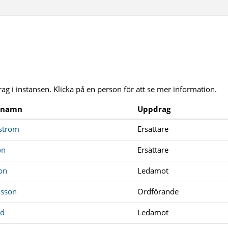
ag i instansen. Klicka på en person för att se mer information.
rnamn
Uppdrag
ström
Ersättare
on
Ersättare
on
Ledamot
nsson
Ordförande
ad
Ledamot