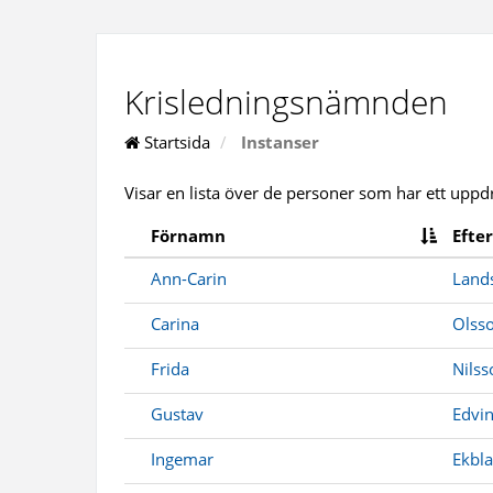
Krisledningsnämnden
Startsida
Instanser
Visar en lista över de personer som har ett uppdr
Förnamn
Efte
Ann-Carin
Land
Carina
Olss
Frida
Nilss
Gustav
Edvi
Ingemar
Ekbl