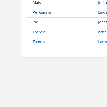
Mats
Jorän
Per Gunnar
Linda
Pär
John
Therese
Karls
Tommy
Lars