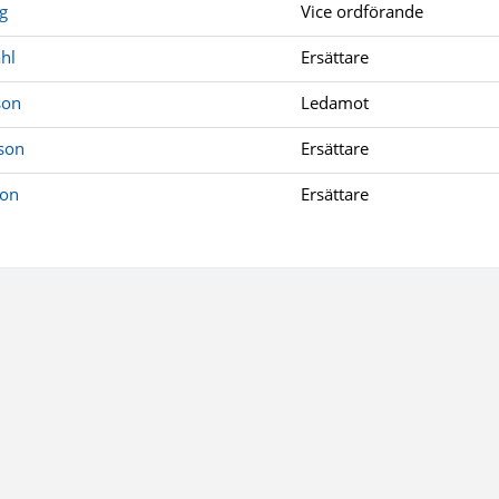
g
Vice ordförande
hl
Ersättare
son
Ledamot
son
Ersättare
son
Ersättare