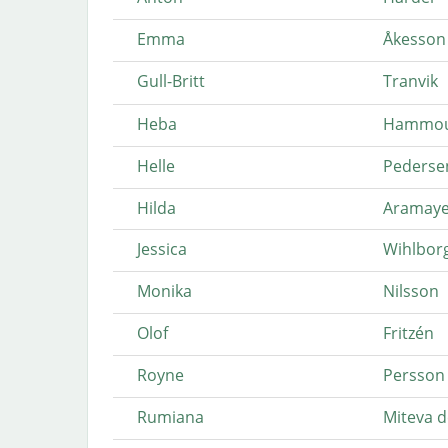
Emma
Åkesson
Gull-Britt
Tranvik
Heba
Hammo
Helle
Pederse
Hilda
Aramaye
Jessica
Wihlbor
Monika
Nilsson
Olof
Fritzén
Royne
Persson
Rumiana
Miteva d