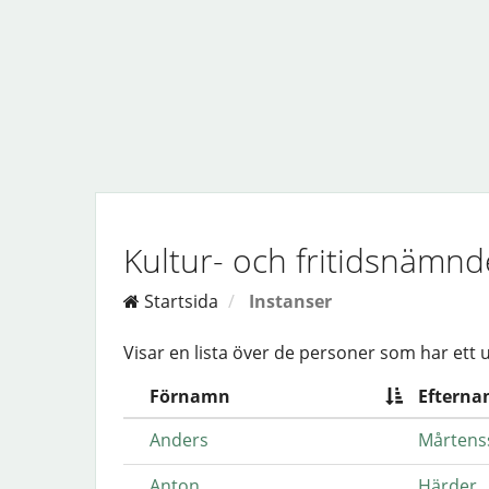
Kultur- och fritidsnämn
Startsida
Instanser
Visar en lista över de personer som har ett 
Förnamn
Eftern
Anders
Mårtens
Anton
Härder