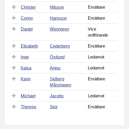
Christer
Nilsson
Ersättare
Conny
Hansson
Ersättare
Daniel
Wenngren
Vice
ordförande
Elisabeth
Cederberg
Ersättare
Inge
Östlund
Ledamot
Kaisa
Anjou
Ledamot
Karin
Sjöberg
Ersättare
Mårshagen
Michael
Jacobs
Ledamot
Therese
Stor
Ersättare