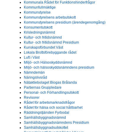
Kommunala Rådet för Funktionshinderfrågor
Kommunfullmäktige
Kommunstyrelse
Kommunstyrelsens arbetsutskott
Kommunstyrelsens presidium (ärendegenomgång)
Konsumentutskott
Krisledningsnämnd
Kultur- och fritidsnämnd
Kultur- och fritidsnämnd Presidium
Kunskapsförbundet Väst
Lokala Brottsförebyggande rådet
Luft i Väst
Miljö- och Hälsoskyddsnämnd
Miljö- och hälsoskyddsnämndens presidium
Nämndemän
Näringslivsråd
Nätaktiebolaget Biogas Brålanda
Partiernas Gruppledare
Personal- och Förhandlingsutskott
Revisorer
Rådet för arbetsmarknadsfrågor
Rådet för hälsa och social hållbarhet
Räddningstjänsten Fyrbodal
Samhällsbyggnadsnämnd
Samhällsbyggnadsnämndens Presidium
Samhällsbyggnadsutskottet