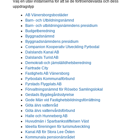
Välj en utav instanserna för att se de förtroendevalda och dess
uppdragstyp
AB Vänersborgsbostäder
Barn- och Utbildningsnämnd
Barn- och utbildningsnämndens presidium
Budgetberedning
Byggnadsnämnd
Byggnadsnämndens presidium
Companion Kooperativ Utveckling Fyrbodal
Dalslands Kanal AB
Dalslands Turist AB
Demokrati-och jämställdhetsberedning
Fairtrade City
Fastighets AB Vänersborg
Fyrbodals Kommunalförbund
Fyrstads Flygplats AB
Förvaltningsnämnd för Rösebo Samlingslokal
Gestads Bygdegårdsstyrelse
Gode Män vid Fastighetsbildningsförrättning
Göta älvs vattenråd
Göta älvs vattenvårdsförbund
Halle och Hunneberg AB
Huvudmän i Sparbanksstiftelsen Väst
Ideella föreningen för turismutveckling
Kanal AB för Stora Lee Östen
Kommunala pensionärsrådet