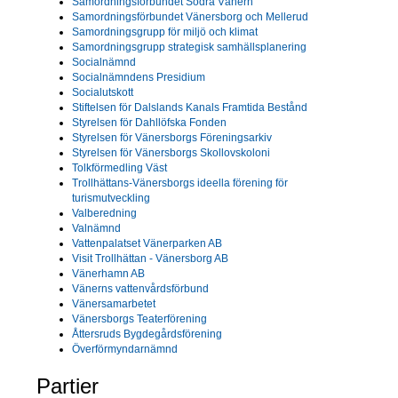
Samordningsförbundet Södra Vänern
Samordningsförbundet Vänersborg och Mellerud
Samordningsgrupp för miljö och klimat
Samordningsgrupp strategisk samhällsplanering
Socialnämnd
Socialnämndens Presidium
Socialutskott
Stiftelsen för Dalslands Kanals Framtida Bestånd
Styrelsen för Dahllöfska Fonden
Styrelsen för Vänersborgs Föreningsarkiv
Styrelsen för Vänersborgs Skollovskoloni
Tolkförmedling Väst
Trollhättans-Vänersborgs ideella förening för
turismutveckling
Valberedning
Valnämnd
Vattenpalatset Vänerparken AB
Visit Trollhättan - Vänersborg AB
Vänerhamn AB
Vänerns vattenvårdsförbund
Vänersamarbetet
Vänersborgs Teaterförening
Åttersruds Bygdegårdsförening
Överförmyndarnämnd
Partier