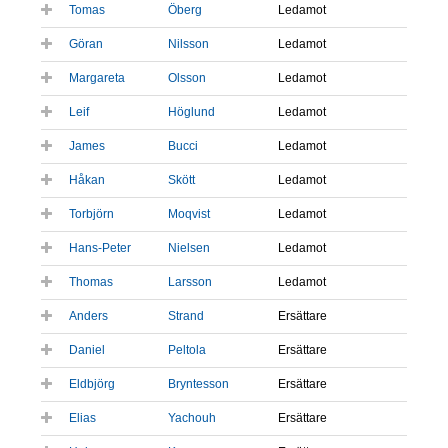
Tomas
Öberg
Ledamot
Göran
Nilsson
Ledamot
Margareta
Olsson
Ledamot
Leif
Höglund
Ledamot
James
Bucci
Ledamot
Håkan
Skött
Ledamot
Torbjörn
Moqvist
Ledamot
Hans-Peter
Nielsen
Ledamot
Thomas
Larsson
Ledamot
Anders
Strand
Ersättare
Daniel
Peltola
Ersättare
Eldbjörg
Bryntesson
Ersättare
Elias
Yachouh
Ersättare