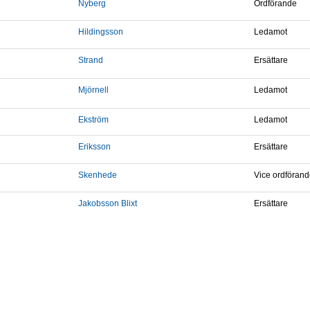
Nyberg
Ordförande
Hildingsson
Ledamot
Strand
Ersättare
Mjörnell
Ledamot
Ekström
Ledamot
Eriksson
Ersättare
Skenhede
Vice ordföran
Jakobsson Blixt
Ersättare