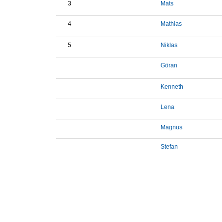
3
Mats
4
Mathias
5
Niklas
Göran
Kenneth
Lena
Magnus
Stefan