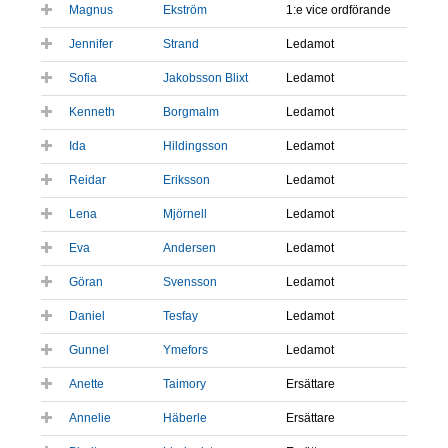
Magnus
Ekström
1:e vice ordförande
Jennifer
Strand
Ledamot
Sofia
Jakobsson Blixt
Ledamot
Kenneth
Borgmalm
Ledamot
Ida
Hildingsson
Ledamot
Reidar
Eriksson
Ledamot
Lena
Mjörnell
Ledamot
Eva
Andersen
Ledamot
Göran
Svensson
Ledamot
Daniel
Tesfay
Ledamot
Gunnel
Ymefors
Ledamot
Anette
Taimory
Ersättare
Annelie
Häberle
Ersättare