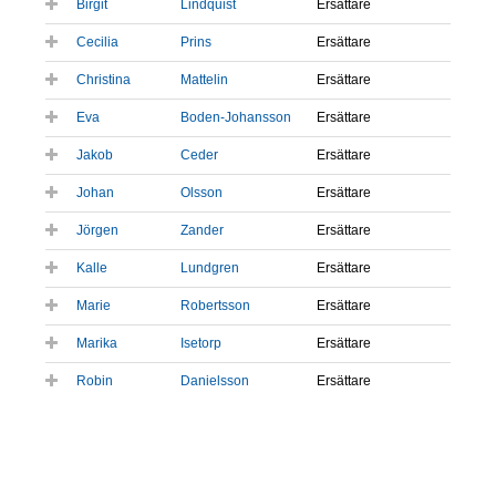
Birgit
Lindquist
Ersättare
Cecilia
Prins
Ersättare
Christina
Mattelin
Ersättare
Eva
Boden-Johansson
Ersättare
Jakob
Ceder
Ersättare
Johan
Olsson
Ersättare
Jörgen
Zander
Ersättare
Kalle
Lundgren
Ersättare
Marie
Robertsson
Ersättare
Marika
Isetorp
Ersättare
Robin
Danielsson
Ersättare