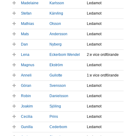
Madelaine
Karlsson
Ledamot
Stefan
Kärvling
Ledamot
Mathias
Olsson
Ledamot
Mats
Andersson
Ledamot
Dan
Nyberg
Ledamot
Lena
Eckerbom Wendel
2:e vice ordförande
Magnus
Ekström
Ledamot
Anneli
Guilotte
1:e vice ordförande
Göran
Svensson
Ledamot
Robin
Danielsson
Ledamot
Joakim
Sjöling
Ledamot
Cecilia
Prins
Ledamot
Gunilla
Cederbom
Ledamot