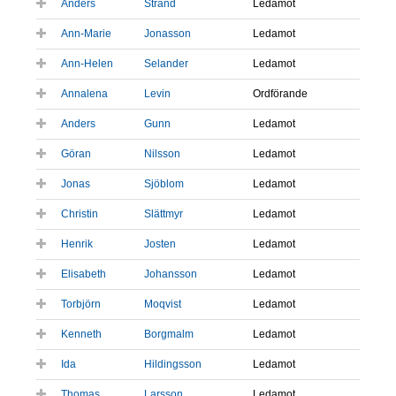
Anders
Strand
Ledamot
Ann-Marie
Jonasson
Ledamot
Ann-Helen
Selander
Ledamot
Annalena
Levin
Ordförande
Anders
Gunn
Ledamot
Göran
Nilsson
Ledamot
Jonas
Sjöblom
Ledamot
Christin
Slättmyr
Ledamot
Henrik
Josten
Ledamot
Elisabeth
Johansson
Ledamot
Torbjörn
Moqvist
Ledamot
Kenneth
Borgmalm
Ledamot
Ida
Hildingsson
Ledamot
Thomas
Larsson
Ledamot