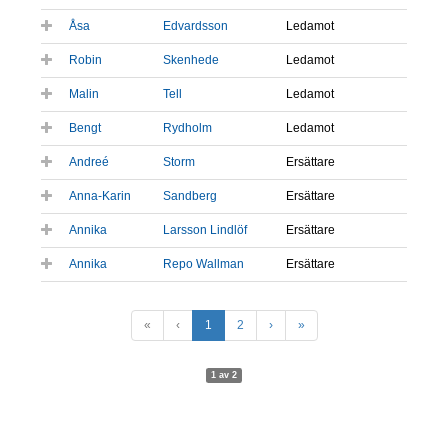
Åsa
Edvardsson
Ledamot
Robin
Skenhede
Ledamot
Malin
Tell
Ledamot
Bengt
Rydholm
Ledamot
Andreé
Storm
Ersättare
Anna-Karin
Sandberg
Ersättare
Annika
Larsson Lindlöf
Ersättare
Annika
Repo Wallman
Ersättare
«
‹
1
2
›
»
1 av 2