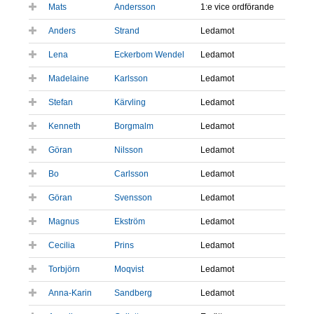
Mats
Andersson
1:e vice ordförande
Anders
Strand
Ledamot
Lena
Eckerbom Wendel
Ledamot
Madelaine
Karlsson
Ledamot
Stefan
Kärvling
Ledamot
Kenneth
Borgmalm
Ledamot
Göran
Nilsson
Ledamot
Bo
Carlsson
Ledamot
Göran
Svensson
Ledamot
Magnus
Ekström
Ledamot
Cecilia
Prins
Ledamot
Torbjörn
Moqvist
Ledamot
Anna-Karin
Sandberg
Ledamot