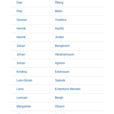
Dan
Åberg
Filip
Milén
Gunnel
Ymefors
Henrik
Harlitz
Henrik
Josten
Johan
Bengtsson
Johan
Abrahamsson
Johan
Aghem
Kristina
Edvinsson
Lars-Göran
Salevik
Lena
Eckerbom Wendel
Lennart
Bergh
Margareta
Olsson