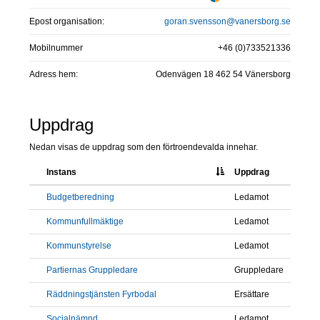
Epost organisation:
goran.svensson@vanersborg.se
Mobilnummer
+46 (0)733521336
Adress hem:
Odenvägen 18 462 54 Vänersborg
Uppdrag
Nedan visas de uppdrag som den förtroendevalda innehar.
Instans
Uppdrag
Budgetberedning
Ledamot
Kommunfullmäktige
Ledamot
Kommunstyrelse
Ledamot
Partiernas Gruppledare
Gruppledare
Räddningstjänsten Fyrbodal
Ersättare
Socialnämnd
Ledamot