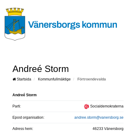
Andreé Storm
Startsida
Kommunfullmäktige
Förtroendevalda
Andreé Storm
Parti:
Socialdemokraterna
Epost organisation:
andree.storm@vanersborg.se
Adress hem:
46233 Vänersborg