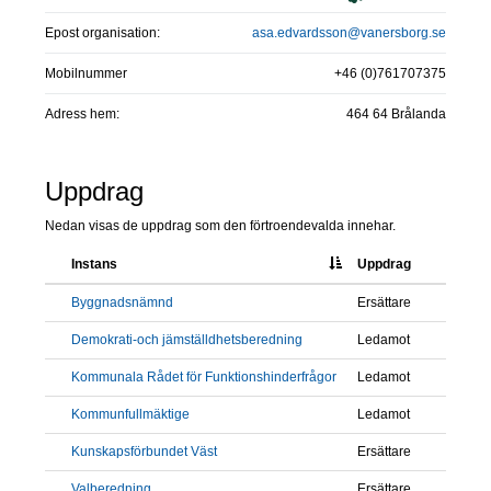
Epost organisation:
asa.edvardsson@vanersborg.se
Mobilnummer
+46 (0)761707375
Adress hem:
464 64 Brålanda
Uppdrag
Nedan visas de uppdrag som den förtroendevalda innehar.
Instans
Uppdrag
Byggnadsnämnd
Ersättare
Demokrati-och jämställdhetsberedning
Ledamot
Kommunala Rådet för Funktionshinderfrågor
Ledamot
Kommunfullmäktige
Ledamot
Kunskapsförbundet Väst
Ersättare
Valberedning
Ersättare