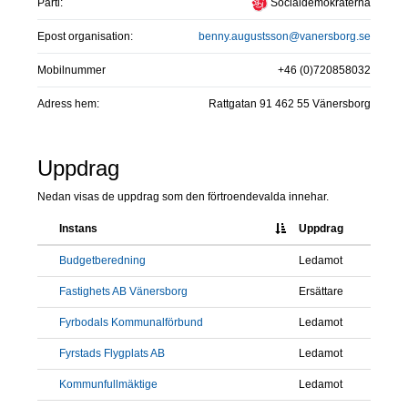
Parti:
Socialdemokraterna
Epost organisation:
benny.augustsson@vanersborg.se
Mobilnummer
+46 (0)720858032
Adress hem:
Rattgatan 91 462 55 Vänersborg
Uppdrag
Nedan visas de uppdrag som den förtroendevalda innehar.
Instans
Uppdrag
Budgetberedning
Ledamot
Fastighets AB Vänersborg
Ersättare
Fyrbodals Kommunalförbund
Ledamot
Fyrstads Flygplats AB
Ledamot
Kommunfullmäktige
Ledamot