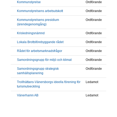
Kommunstyrelse
Ordförande
Kommunstyrelsens arbetsutskott
Ordförande
Kommunstyrelsens presidium
Ordförande
(ärendegenomgång)
Krisledningsnämnd
Ordförande
Lokala Brottsförebyggande rådet
Ordförande
Rådet för arbetsmarknadsfrågor
Ordförande
Samordningsgrupp för miljö och klimat
Ordförande
Samordningsgrupp strategisk
Ordförande
samhällsplanering
Trollhättans-Vänersborgs ideella förening för
Ledamot
turismutveckling
Vänerhamn AB
Ledamot