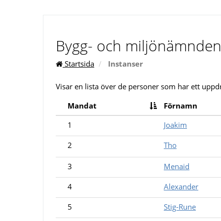
Bygg- och miljönämnde
Startsida
Instanser
Visar en lista över de personer som har ett uppd
Mandat
Förnamn
1
Joakim
2
Tho
3
Menaid
4
Alexander
5
Stig-Rune