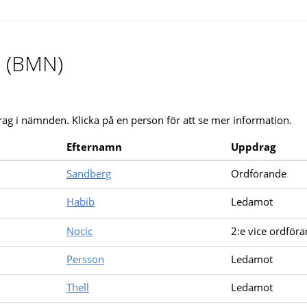
n (BMN)
rag i nämnden. Klicka på en person för att se mer information.
Efternamn
Uppdrag
Sandberg
Ordförande
Habib
Ledamot
Nocic
2:e vice ordför
Persson
Ledamot
Thell
Ledamot