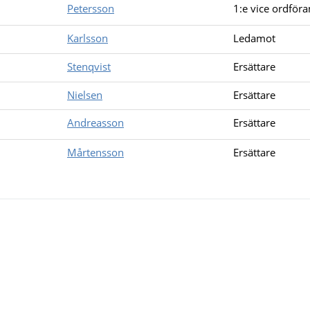
Petersson
1:e vice ordför
Karlsson
Ledamot
Stenqvist
Ersättare
Nielsen
Ersättare
Andreasson
Ersättare
Mårtensson
Ersättare