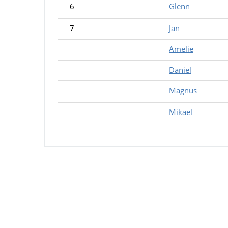
6
Glenn
7
Jan
Amelie
Daniel
Magnus
Mikael