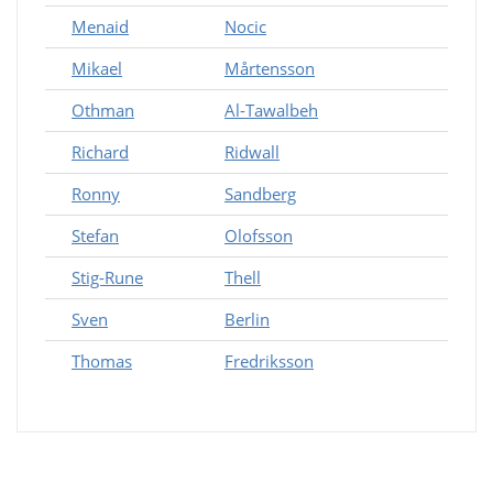
Menaid
Nocic
Mikael
Mårtensson
Othman
Al-Tawalbeh
Richard
Ridwall
Ronny
Sandberg
Stefan
Olofsson
Stig-Rune
Thell
Sven
Berlin
Thomas
Fredriksson