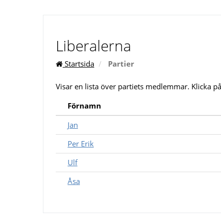
Liberalerna
Startsida
Partier
Visar en lista över partiets medlemmar. Klicka 
Förnamn
Jan
Per Erik
Ulf
Åsa