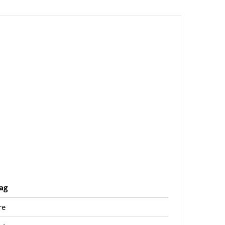
ag
re