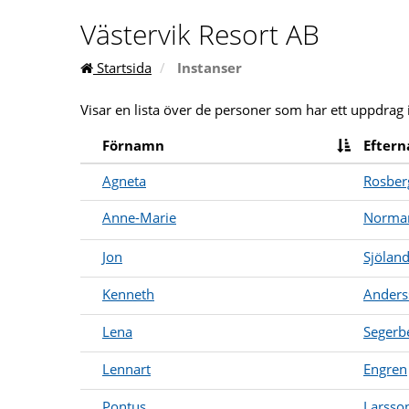
Västervik Resort AB
Startsida
Instanser
Visar en lista över de personer som har ett uppdrag 
Förnamn
Efter
Agneta
Rosber
Anne-Marie
Norma
Jon
Sjölan
Kenneth
Anders
Lena
Segerb
Lennart
Engren
Pontus
Larsso