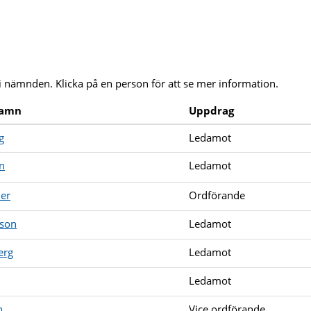
i nämnden. Klicka på en person för att se mer information.
namn
Uppdrag
g
Ledamot
n
Ledamot
der
Ordförande
son
Ledamot
erg
Ledamot
Ledamot
n
Vice ordförande