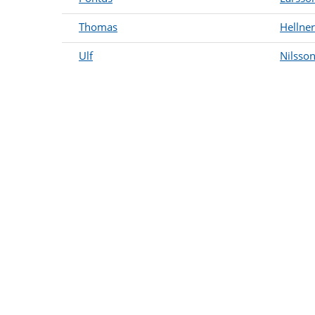
Thomas
Hellner
Ulf
Nilsso