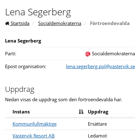
Lena Segerberg
Startsida
Socialdemokraterna
Förtroendevalda
Lena Segerberg
Parti:
Socialdemokraterna
Epost organisation:
lena.segerberg.pol@vastervik.se
Uppdrag
Nedan visas de uppdrag som den förtroendevalda har.
Instans
Uppdrag
Kommunfullmäktige
Ersättare
Västervik Resort AB
Ledamot