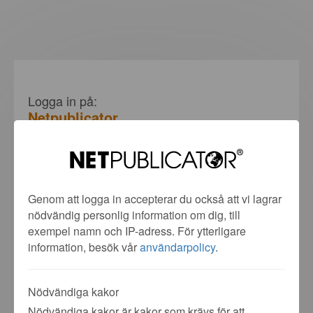
Logga in på:
Netpublicator
Välj inloggningsmetod nedan:
E-post & Lösenord
Genom att logga in accepterar du också att vi lagrar
nödvändig personlig information om dig, till
exempel namn och IP-adress. För ytterligare
information, besök vår
användarpolicy
.
Nödvändiga kakor
Nödvändiga kakor är kakor som krävs för att