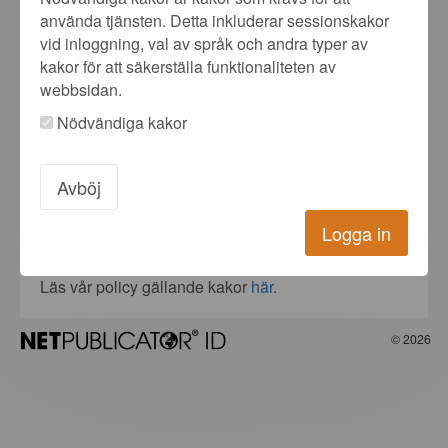
använda tjänsten. Detta inkluderar sessionskakor
Skapa / glömt lösenord.
vid inloggning, val av språk och andra typer av
kakor för att säkerställa funktionaliteten av
Logga in
webbsidan.
Nödvändiga kakor
Federerad inloggning
Avböj
E-identifikation
Logga in
Läs vår policy gällande kakor
här
.
© 2026