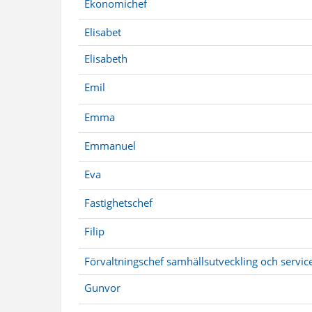
Ekonomichef
Elisabet
Elisabeth
Emil
Emma
Emmanuel
Eva
Fastighetschef
Filip
Förvaltningschef samhällsutveckling och servic
Gunvor