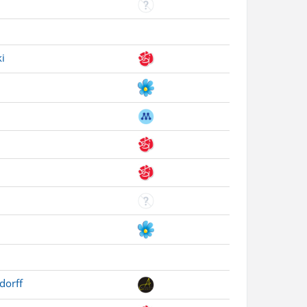
i
dorff